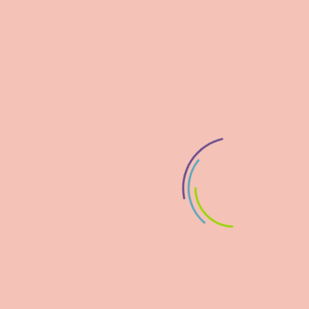
Ε.Τριανταφυλλου -e κυρία Φωνούλα τα
Σάββατα- 3ο επεισόδιο Λήδα
Βαρβαρούση