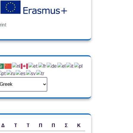
rint
Δ
Τ
Τ
Π
Π
Σ
Κ