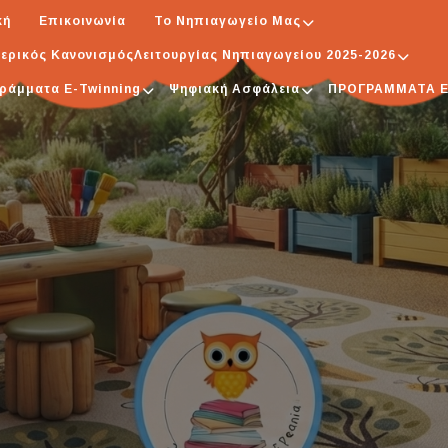
κή
Επικοινωνία
Το Νηπιαγωγείο Μας
ερικός ΚανονισμόςΛειτουργίας Νηπιαγωγείου 2025-2026
ράμματα E-Twinning
Ψηφιακή Ασφάλεια
ΠΡΟΓΡΑΜΜΑΤΑ 