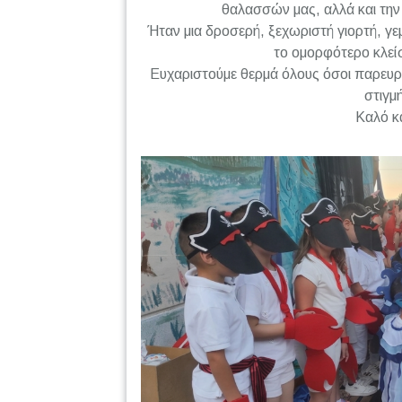
θαλασσών μας, αλλά και την 
Ήταν μια δροσερή, ξεχωριστή γιορτή, γε
το ομορφότερο κλείσ
Ευχαριστούμε θερμά όλους όσοι παρευρέ
στιγμ
Καλό κα