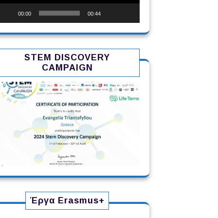
00:00
00:44
STEM DISCOVERY
CAMPAIGN
Έργα Erasmus+