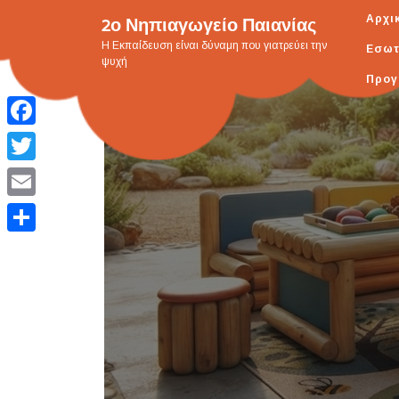
Skip
2ο Νηπιαγωγείο Παιανίας
Αρχι
to
H Εκπαίδευση είναι δύναμη που γιατρεύει την
Εσωτ
content
ψυχή
Προγ
Facebook
Twitter
Email
Μοιραστείτε