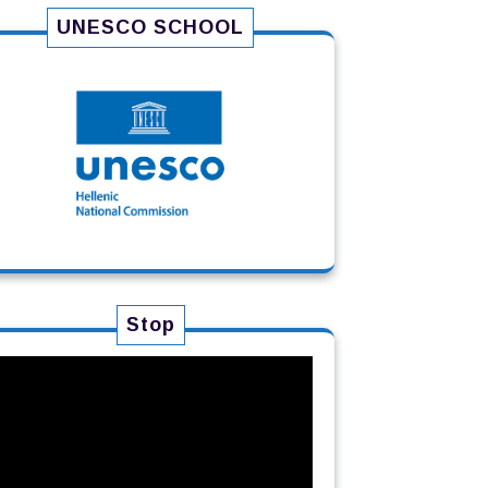
UNESCO SCHOOL
Stop
ρόγραμμα
ναπαραγωγής
ίντεο