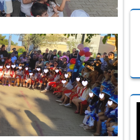
Π
Α
Β