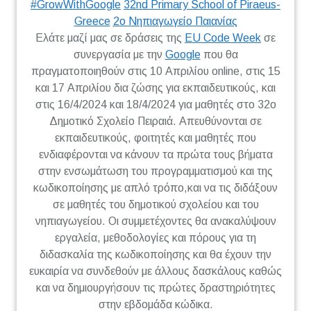
#GrowWithGoogle
32nd Primary School of Piraeus-
Greece
2ο Νηπιαγωγείο Παιανίας
Eλάτε μαζί μας σε δράσεις της
EU Code Week
σε
συνεργασία με την
Google
που θα
πραγματοποιηθούν στις 10 Απριλίου online, στις 15
και 17 Απριλίου δια ζώσης για εκπαιδευτικούς, και
στις 16/4/2024 και 18/4/2024 για μαθητές στο 32ο
Δημοτικό Σχολείο Πειραιά. Απευθύνονται σε
εκπαιδευτικούς, φοιτητές και μαθητές που
ενδιαφέρονται να κάνουν τα πρώτα τους βήματα
στην ενσωμάτωση του προγραμματισμού και της
κωδικοποίησης με απλό τρόπο,και να τις διδάξουν
σε μαθητές του δημοτικού σχολείου και του
νηπιαγωγείου. Οι συμμετέχοντες θα ανακαλύψουν
εργαλεία, μεθοδολογίες και πόρους για τη
διδασκαλία της κωδικοποίησης και θα έχουν την
ευκαιρία να συνδεθούν με άλλους δασκάλους καθώς
και να δημιουργήσουν τις πρώτες δραστηριότητες
στην εβδομάδα κώδικα.