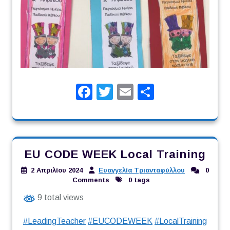
Facebook
Twitter
Email
Μοιραστεί
EU CODE WEEK Local Training
2 Απριλίου 2024
Ευαγγελία Τριανταφύλλου
0
Comments
0 tags
9 total views
#LeadingTeacher
#EUCODEWEEK
#LocalTraining