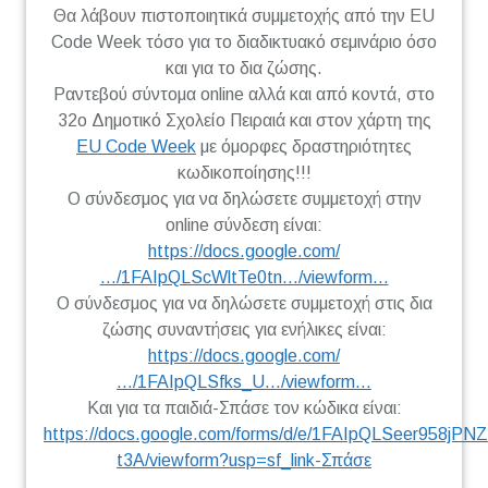
Θα λάβουν πιστοποιητικά συμμετοχής από την EU
Code Week τόσο για το διαδικτυακό σεμινάριο όσο
και για το δια ζώσης.
Ραντεβού σύντομα online αλλά και από κοντά, στο
32ο Δημοτικό Σχολείο Πειραιά και στον χάρτη της
EU Code Week
με όμορφες δραστηριότητες
κωδικοποίησης!!!
Ο σύνδεσμος για να δηλώσετε συμμετοχή στην
online σύνδεση είναι:
https://docs.google.com/
…/1FAIpQLScWltTe0tn…/viewform…
Ο σύνδεσμος για να δηλώσετε συμμετοχή στις δια
ζώσης συναντήσεις για ενήλικες είναι:
https://docs.google.com/
…/1FAIpQLSfks_U…/viewform…
Kαι για τα παιδιά-Σπάσε τον κώδικα είναι:
https://docs.google.com/forms/d/e/1FAIpQLSeer958jP
t3A/viewform?usp=sf_link-Σπάσε