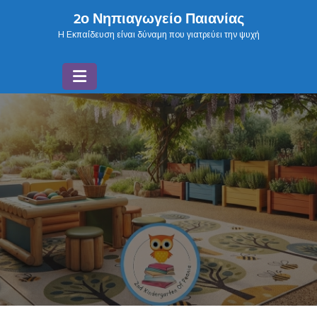
Skip
2ο Νηπιαγωγείο Παιανίας
to
H Εκπαίδευση είναι δύναμη που γιατρεύει την ψυχή
content