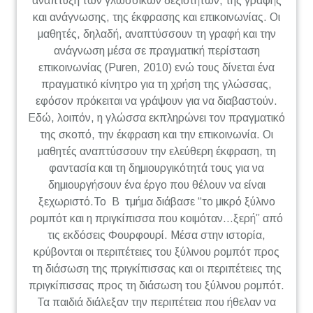
ανάπτυξη των γλωσσικών δεξιοτήτων, της γραφής
και ανάγνωσης, της έκφρασης και επικοινωνίας. Οι
μαθητές, δηλαδή, αναπτύσσουν τη γραφή και την
ανάγνωση μέσα σε πραγματική περίσταση
επικοινωνίας (Puren, 2010) ενώ τους δίνεται ένα
πραγματικό κίνητρο για τη χρήση της γλώσσας,
εφόσον πρόκειται να γράψουν για να διαβαστούν.
Εδώ, λοιπόν, η γλώσσα εκπληρώνει τον πραγματικό
της σκοπό, την έκφραση και την επικοινωνία. Οι
μαθητές αναπτύσσουν την ελεύθερη έκφραση, τη
φαντασία και τη δημιουργικότητά τους για να
δημιουργήσουν ένα έργο που θέλουν να είναι
ξεχωριστό.Το Β τμήμα διάβασε “το μικρό ξύλινο
ρομπότ και η πριγκίπισσα που κοιμόταν…ξερή” από
τις εκδόσεις Φουρφουρί. Μέσα στην ιστορία,
κρύβονται οι περιπέτειες του ξύλινου ρομπότ προς
τη διάσωση της πριγκίπισσας και οι περιπέτειες της
πριγκίπισσας προς τη διάσωση του ξύλινου ρομπότ.
Τα παιδιά διάλεξαν την περιπέτεια που ήθελαν να