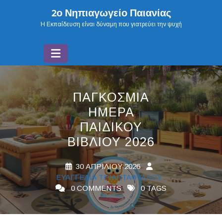
Skip
2ο Νηπιαγωγείο Παιανίας
to
H Εκπαίδευση είναι δύναμη που γιατρεύει την ψυχή
content
ΠΑΓΚΌΣΜΙΑ
ΗΜΈΡΑ
ΠΑΙΔΙΚΟΎ
ΒΙΒΛΊΟΥ 2026
30 ΑΠΡΙΛΊΟΥ 2026
ΕΥΑΓΓΕΛΊΑ ΤΡΙΑΝΤΑΦΎΛΛΟΥ
0 COMMENTS
0 TAGS