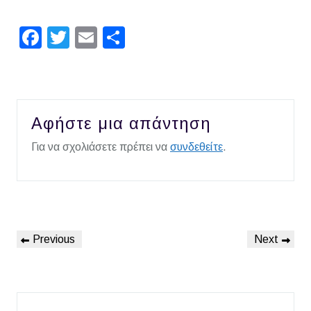
Facebook
Twitter
Email
Μοιραστείτε
Αφήστε μια απάντηση
Για να σχολιάσετε πρέπει να
συνδεθείτε
.
Πλοήγηση
Previous
Next
Previous
Next
άρθρων
Post
Post