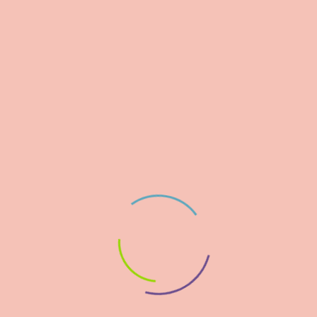
Βεβαίωση Υποστηρικτή 2025
European Blue School