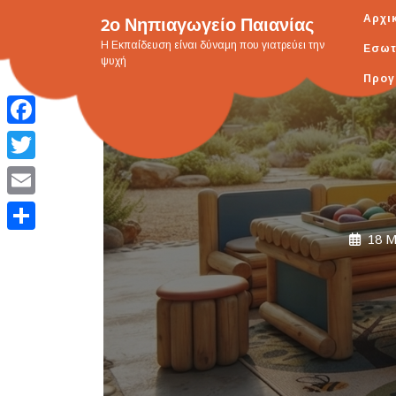
Skip
2ο Νηπιαγωγείο Παιανίας
Αρχι
to
H Εκπαίδευση είναι δύναμη που γιατρεύει την
Εσωτ
content
ψυχή
Προγ
Facebook
Twitter
Email
18 Μ
Μοιραστείτε