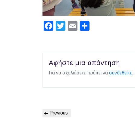
Facebook
Twitter
Email
Μοιραστεί
Αφήστε μια απάντηση
Για να σχολιάσετε πρέπει να
συνδεθείτε
.
Πλοήγηση
Previous
Previous
άρθρων
Post