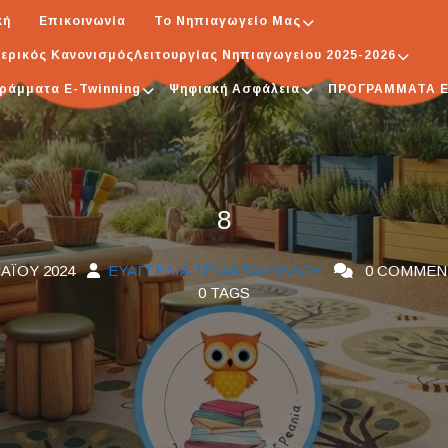
κή
Επικοινωνία
Το Νηπιαγωγείο Μας
ερικός ΚανονισμόςΛειτουργίας Νηπιαγωγείου 2025-2026
ράμματα E-Twinning
Ψηφιακή Ασφάλεια
ΠΡΟΓΡΑΜΜΑΤΑ 
8
ΑΪ́ΟΥ 2024
ΕΥΑΓΓΕΛΊΑ ΤΡΙΑΝΤΑΦΎΛΛΟΥ
0 COMMEN
0 TAGS