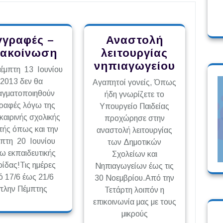
γγραφές –
Αναστολή
ακοίνωση
λειτουργίας
νηπιαγωγείου
έμπτη 13 Ιουνίου
2013 δεν θα
Αγαπητοί γονείς, Όπως
αγματοποιηθούν
ήδη γνωρίζετε το
ραφές λόγω της
Υπουργείο Παιδείας
καιρινής σχολικής
προχώρησε στην
τής όπως και την
αναστολή λειτουργίας
πτη 20 Ιουνίου
των Δημοτικών
ω εκπαιδευτικής
Σχολείων και
ρίδας!Τις ημέρες
Νηπιαγωγείων έως τις
ό 17/6 έως 21/6
30 Νοεμβρίου.Aπό την
πλην Πέμπτης
Τετάρτη λοιπόν η
επικοινωνία μας με τους
μικρούς