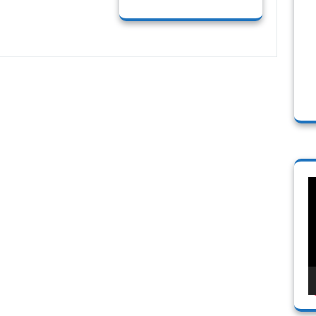
Π
Α
Β