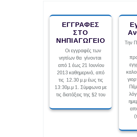
ΕΓΓΡΑΦΕΣ
Ε
ΣΤΟ
Aν
ΝΗΠΙΑΓΩΓΕΙΟ
Την Π
Οι εγγραφές των
πρ
νηπίων θα γίνονται
εγγ
από 1 έως 21 Ιουνίου
καλο
2013 καθημερινά, από
γιορ
τις 12.30 μ.μ έως τις
Πέμ
13:30μ.μ 1. Σύμφωνα με
λόγ
τις διατάξεις της §2 του
ημε
απ
(